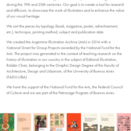
during the 19th and 20th centuries. Our goal is to create a tool for research
and diffusion, to showcase the work of illustrators and to enhance the value
of our visual heritage.
We sort the pieces by typology (book, magazine, poster, advertisement,
etc.), technique, printing method, subject and publication date.
We created the Argentine Illustration Archive (AIA) in 2014 with a
National Grant for Group Projects awarded by the National Fund for the
Arts. The project was generated in the context of teaching research on the
history of illustration in our country in the subject of Editorial Illustration,
Roldán Chair, belonging to the Graphic Design Degree of the Faculty of
Architecture, Design and Urbanism, of the University of Buenos Aires
(FADU-UBA).
We have the support of the National Fund for the Arts, the Federal Council
of Culture and we are part of the Patronage Program of Buenos Aires.